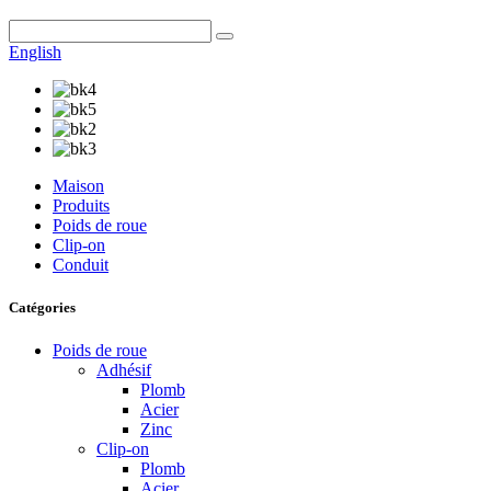
English
Maison
Produits
Poids de roue
Clip-on
Conduit
Catégories
Poids de roue
Adhésif
Plomb
Acier
Zinc
Clip-on
Plomb
Acier