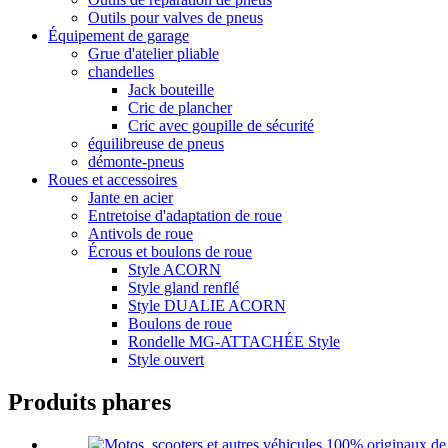
Outils pour valves de pneus
Équipement de garage
Grue d'atelier pliable
chandelles
Jack bouteille
Cric de plancher
Cric avec goupille de sécurité
équilibreuse de pneus
démonte-pneus
Roues et accessoires
Jante en acier
Entretoise d'adaptation de roue
Antivols de roue
Écrous et boulons de roue
Style ACORN
Style gland renflé
Style DUALIE ACORN
Boulons de roue
Rondelle MG-ATTACHÉE Style
Style ouvert
Produits phares