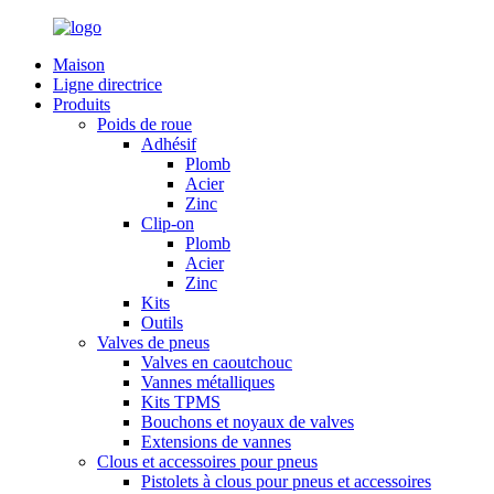
Maison
Ligne directrice
Produits
Poids de roue
Adhésif
Plomb
Acier
Zinc
Clip-on
Plomb
Acier
Zinc
Kits
Outils
Valves de pneus
Valves en caoutchouc
Vannes métalliques
Kits TPMS
Bouchons et noyaux de valves
Extensions de vannes
Clous et accessoires pour pneus
Pistolets à clous pour pneus et accessoires