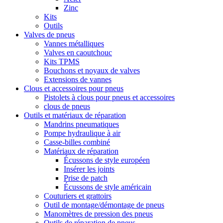
Zinc
Kits
Outils
Valves de pneus
Vannes métalliques
Valves en caoutchouc
Kits TPMS
Bouchons et noyaux de valves
Extensions de vannes
Clous et accessoires pour pneus
Pistolets à clous pour pneus et accessoires
clous de pneus
Outils et matériaux de réparation
Mandrins pneumatiques
Pompe hydraulique à air
Casse-billes combiné
Matériaux de réparation
Écussons de style européen
Insérer les joints
Prise de patch
Écussons de style américain
Couturiers et grattoirs
Outil de montage/démontage de pneus
Manomètres de pression des pneus
Outils de réparation de pneus