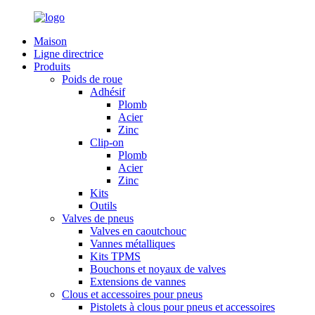
Maison
Ligne directrice
Produits
Poids de roue
Adhésif
Plomb
Acier
Zinc
Clip-on
Plomb
Acier
Zinc
Kits
Outils
Valves de pneus
Valves en caoutchouc
Vannes métalliques
Kits TPMS
Bouchons et noyaux de valves
Extensions de vannes
Clous et accessoires pour pneus
Pistolets à clous pour pneus et accessoires