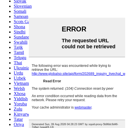
Slovak
Slovenian
Somali
Samoan
Scots Gaelic
Shona
Sindhi
Sundanese
Swahili
Tajik
Tamil
Telugu
Thai
Ukrainian
Urdu
Uzbek
Vietnamese
Welsh
Xhosa
Yiddish
Yoruba
Zulu
Kinyarwanda
Tatar
Oriya