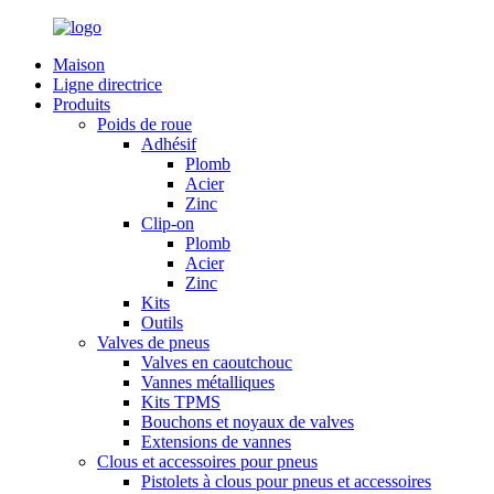
Maison
Ligne directrice
Produits
Poids de roue
Adhésif
Plomb
Acier
Zinc
Clip-on
Plomb
Acier
Zinc
Kits
Outils
Valves de pneus
Valves en caoutchouc
Vannes métalliques
Kits TPMS
Bouchons et noyaux de valves
Extensions de vannes
Clous et accessoires pour pneus
Pistolets à clous pour pneus et accessoires