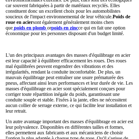
car souvent fabriquées à partir de matériaux recyclés. Elles
constituent donc un excellent choix pour les automobilistes
soucieux de l'impact environnemental de leur véhicule.
Poids de
roue en acier
sont également généralement moins chers
que
poids en plomb
or
poids en zinc
ce qui en fait une option
économique pour les personnes disposant d'un budget limité.
L'un des principaux avantages des masses d'équilibrage en acier
est leur capacité à équilibrer efficacement les roues. Des roues
mal équilibrées peuvent engendrer des vibrations et des
irrégularités, rendant la conduite inconfortable. De plus, un
mauvais équilibrage peut entraîner une usure prématurée des
pneus, affectant ainsi leurs performances et leur durée de vie. Les
masses d'équilibrage en acier sont spécialement conçues pour
corriger toute répartition inégale du poids, garantissant une
conduite souple et stable. Fixées à la jante, elles ne nécessitent
aucun collier de serrage externe, ce qui facilite leur installation et
leur retrait.
Un autre avantage important des masses d'équilibrage en acier est
leur polyvalence. Disponibles en différentes tailles et formes,
elles permettent aux fabricants et aux mécaniciens de choisir
l'option la plus adaptée à chaque type de roue. Qu'il s'agisse de