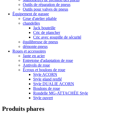
Outils de réparation de pneus
Outils pour valves de pneus
Équipement de garage
Grue d'atelier pliable
chandelles
Jack bouteille
Cric de plancher
Cric avec goupille de sécurité
équilibreuse de pneus
démonte-pneus
Roues et accessoires
Jante en acier
Entretoise d'adaptation de roue
Antivols de roue
Écrous et boulons de roue
Style ACORN
Style gland renflé
Style DUALIE ACORN
Boulons de roue
Rondelle MG-ATTACHÉE Style
Style ouvert
Produits phares