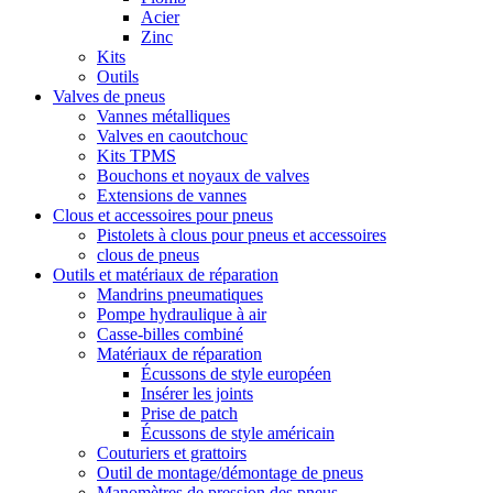
Acier
Zinc
Kits
Outils
Valves de pneus
Vannes métalliques
Valves en caoutchouc
Kits TPMS
Bouchons et noyaux de valves
Extensions de vannes
Clous et accessoires pour pneus
Pistolets à clous pour pneus et accessoires
clous de pneus
Outils et matériaux de réparation
Mandrins pneumatiques
Pompe hydraulique à air
Casse-billes combiné
Matériaux de réparation
Écussons de style européen
Insérer les joints
Prise de patch
Écussons de style américain
Couturiers et grattoirs
Outil de montage/démontage de pneus
Manomètres de pression des pneus