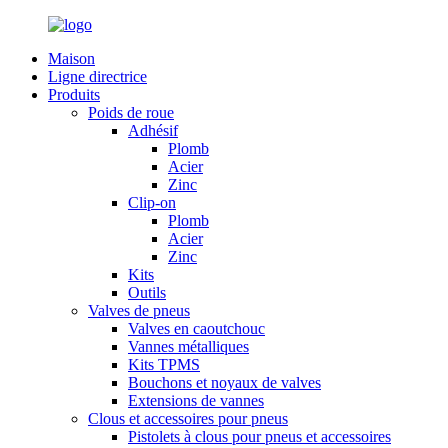
Maison
Ligne directrice
Produits
Poids de roue
Adhésif
Plomb
Acier
Zinc
Clip-on
Plomb
Acier
Zinc
Kits
Outils
Valves de pneus
Valves en caoutchouc
Vannes métalliques
Kits TPMS
Bouchons et noyaux de valves
Extensions de vannes
Clous et accessoires pour pneus
Pistolets à clous pour pneus et accessoires