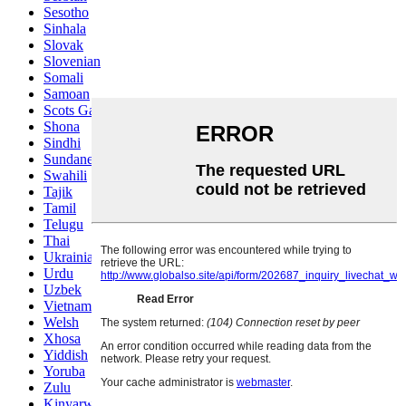
Sesotho
Sinhala
Slovak
Slovenian
Somali
Samoan
Scots Gaelic
Shona
Sindhi
Sundanese
Swahili
Tajik
Tamil
Telugu
Thai
Ukrainian
Urdu
Uzbek
Vietnamese
Welsh
Xhosa
Yiddish
Yoruba
Zulu
Kinyarwanda