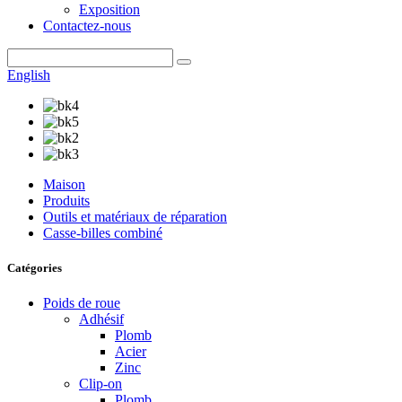
Exposition
Contactez-nous
English
Maison
Produits
Outils et matériaux de réparation
Casse-billes combiné
Catégories
Poids de roue
Adhésif
Plomb
Acier
Zinc
Clip-on
Plomb