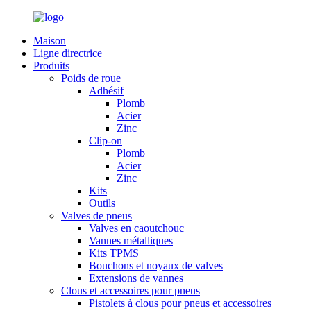
Maison
Ligne directrice
Produits
Poids de roue
Adhésif
Plomb
Acier
Zinc
Clip-on
Plomb
Acier
Zinc
Kits
Outils
Valves de pneus
Valves en caoutchouc
Vannes métalliques
Kits TPMS
Bouchons et noyaux de valves
Extensions de vannes
Clous et accessoires pour pneus
Pistolets à clous pour pneus et accessoires