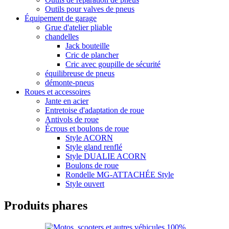
Outils pour valves de pneus
Équipement de garage
Grue d'atelier pliable
chandelles
Jack bouteille
Cric de plancher
Cric avec goupille de sécurité
équilibreuse de pneus
démonte-pneus
Roues et accessoires
Jante en acier
Entretoise d'adaptation de roue
Antivols de roue
Écrous et boulons de roue
Style ACORN
Style gland renflé
Style DUALIE ACORN
Boulons de roue
Rondelle MG-ATTACHÉE Style
Style ouvert
Produits phares