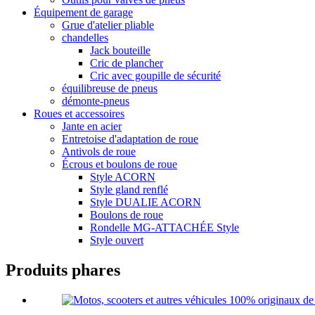
Équipement de garage
Grue d'atelier pliable
chandelles
Jack bouteille
Cric de plancher
Cric avec goupille de sécurité
équilibreuse de pneus
démonte-pneus
Roues et accessoires
Jante en acier
Entretoise d'adaptation de roue
Antivols de roue
Écrous et boulons de roue
Style ACORN
Style gland renflé
Style DUALIE ACORN
Boulons de roue
Rondelle MG-ATTACHÉE Style
Style ouvert
Produits phares