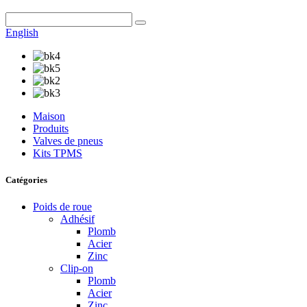
English
Maison
Produits
Valves de pneus
Kits TPMS
Catégories
Poids de roue
Adhésif
Plomb
Acier
Zinc
Clip-on
Plomb
Acier
Zinc