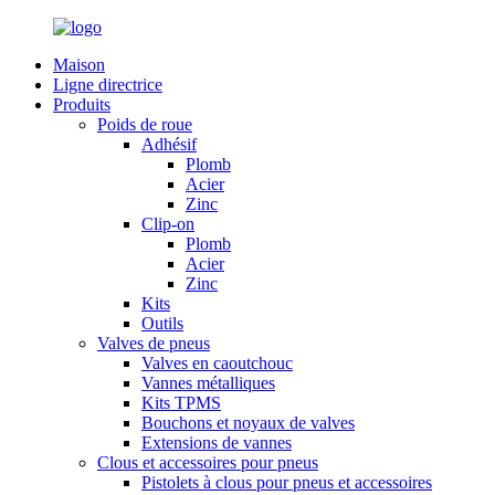
Maison
Ligne directrice
Produits
Poids de roue
Adhésif
Plomb
Acier
Zinc
Clip-on
Plomb
Acier
Zinc
Kits
Outils
Valves de pneus
Valves en caoutchouc
Vannes métalliques
Kits TPMS
Bouchons et noyaux de valves
Extensions de vannes
Clous et accessoires pour pneus
Pistolets à clous pour pneus et accessoires