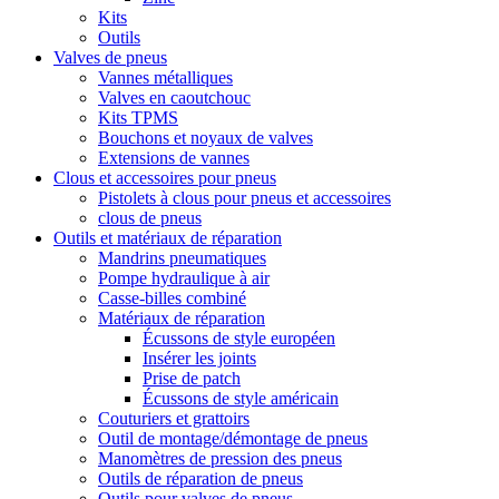
Kits
Outils
Valves de pneus
Vannes métalliques
Valves en caoutchouc
Kits TPMS
Bouchons et noyaux de valves
Extensions de vannes
Clous et accessoires pour pneus
Pistolets à clous pour pneus et accessoires
clous de pneus
Outils et matériaux de réparation
Mandrins pneumatiques
Pompe hydraulique à air
Casse-billes combiné
Matériaux de réparation
Écussons de style européen
Insérer les joints
Prise de patch
Écussons de style américain
Couturiers et grattoirs
Outil de montage/démontage de pneus
Manomètres de pression des pneus
Outils de réparation de pneus
Outils pour valves de pneus