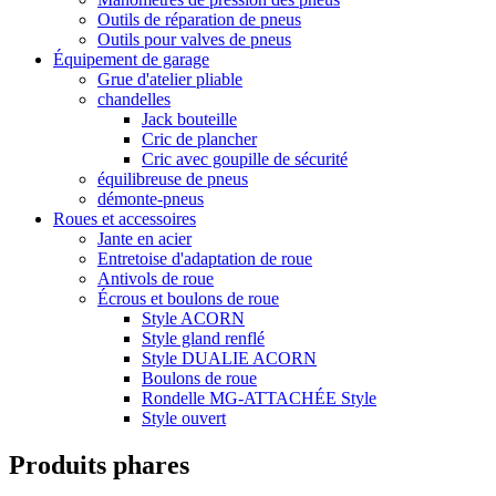
Outils de réparation de pneus
Outils pour valves de pneus
Équipement de garage
Grue d'atelier pliable
chandelles
Jack bouteille
Cric de plancher
Cric avec goupille de sécurité
équilibreuse de pneus
démonte-pneus
Roues et accessoires
Jante en acier
Entretoise d'adaptation de roue
Antivols de roue
Écrous et boulons de roue
Style ACORN
Style gland renflé
Style DUALIE ACORN
Boulons de roue
Rondelle MG-ATTACHÉE Style
Style ouvert
Produits phares