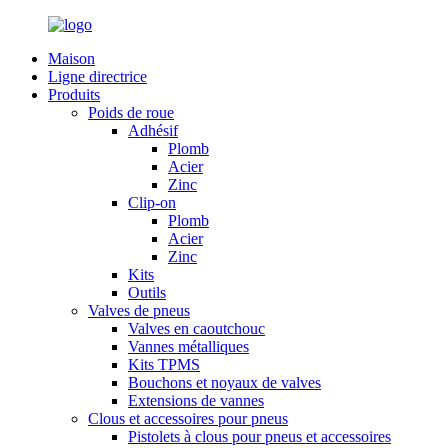
Maison
Ligne directrice
Produits
Poids de roue
Adhésif
Plomb
Acier
Zinc
Clip-on
Plomb
Acier
Zinc
Kits
Outils
Valves de pneus
Valves en caoutchouc
Vannes métalliques
Kits TPMS
Bouchons et noyaux de valves
Extensions de vannes
Clous et accessoires pour pneus
Pistolets à clous pour pneus et accessoires