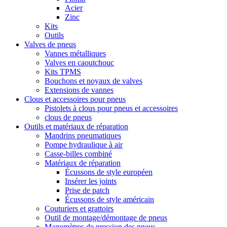
Acier
Zinc
Kits
Outils
Valves de pneus
Vannes métalliques
Valves en caoutchouc
Kits TPMS
Bouchons et noyaux de valves
Extensions de vannes
Clous et accessoires pour pneus
Pistolets à clous pour pneus et accessoires
clous de pneus
Outils et matériaux de réparation
Mandrins pneumatiques
Pompe hydraulique à air
Casse-billes combiné
Matériaux de réparation
Écussons de style européen
Insérer les joints
Prise de patch
Écussons de style américain
Couturiers et grattoirs
Outil de montage/démontage de pneus
Manomètres de pression des pneus