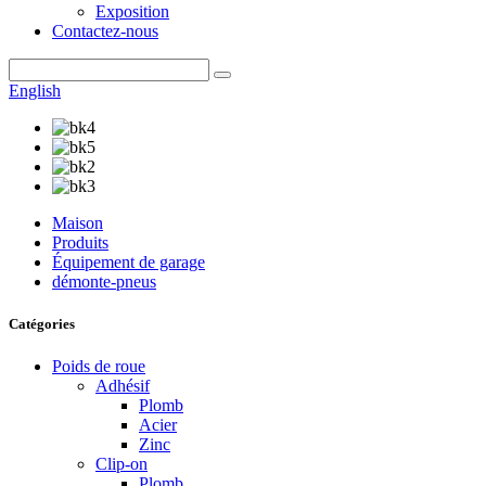
Exposition
Contactez-nous
English
Maison
Produits
Équipement de garage
démonte-pneus
Catégories
Poids de roue
Adhésif
Plomb
Acier
Zinc
Clip-on
Plomb