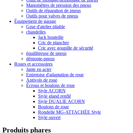
Manomètres de pression des pneus
Outils de réparation de pneus
Outils pour valves de pneus
Équipement de garage
Grue d'atelier pliable
chandelles
Jack bouteille
Cric de plancher
Cric avec goupille de sécurité
équilibreuse de pneus
démonte-pneus
Roues et accessoires
Jante en acier
Entretoise d'adaptation de roue
Antivols de roue
Écrous et boulons de roue
Style ACORN
Style gland renflé
Style DUALIE ACORN
Boulons de roue
Rondelle MG-ATTACHÉE Style
Style ouvert
Produits phares