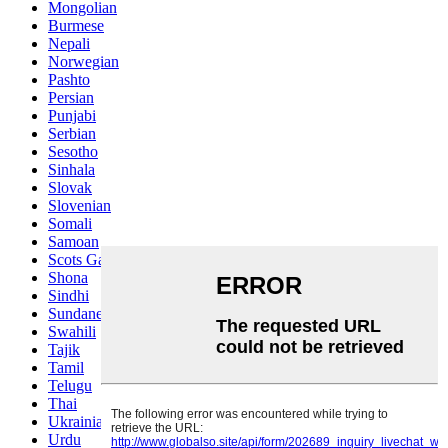
Mongolian
Burmese
Nepali
Norwegian
Pashto
Persian
Punjabi
Serbian
Sesotho
Sinhala
Slovak
Slovenian
Somali
Samoan
Scots Gaelic
Shona
Sindhi
Sundanese
Swahili
Tajik
Tamil
Telugu
Thai
Ukrainian
Urdu