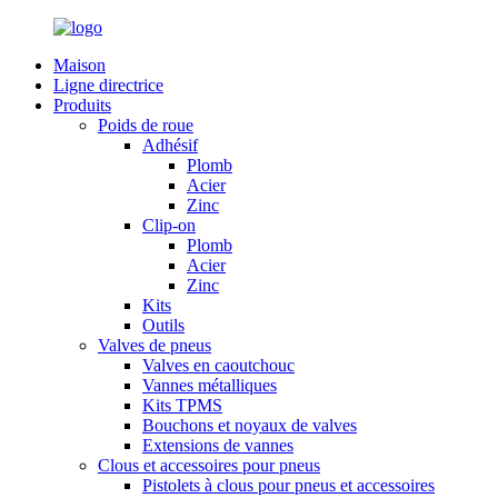
Maison
Ligne directrice
Produits
Poids de roue
Adhésif
Plomb
Acier
Zinc
Clip-on
Plomb
Acier
Zinc
Kits
Outils
Valves de pneus
Valves en caoutchouc
Vannes métalliques
Kits TPMS
Bouchons et noyaux de valves
Extensions de vannes
Clous et accessoires pour pneus
Pistolets à clous pour pneus et accessoires