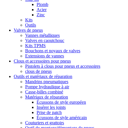
Plomb
Acier
Zinc
Kits
Outils
Valves de pneus
Vannes métalliques
Valves en caoutchouc
Kits TPMS
Bouchons et noyaux de valves
Extensions de vannes
Clous et accessoires pour pneus
Pistolets à clous pour pneus et accessoires
clous de pneus
Outils et matériaux de réparation
Mandrins pneumatiques
Pompe hydraulique à air
Casse-billes combiné
Matériaux de réparation
Écussons de style européen
Insérer les joints
Prise de patch
Écussons de style américain
Couturiers et grattoirs
Outil de montage/démontage de pneus