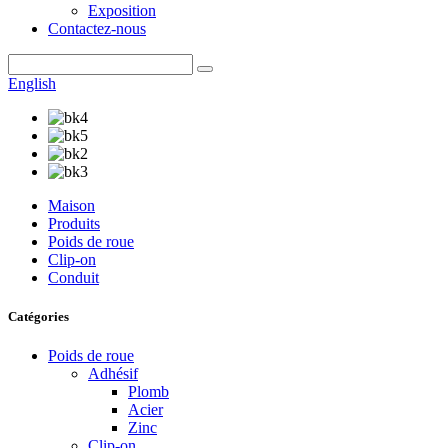
Exposition
Contactez-nous
English
Maison
Produits
Poids de roue
Clip-on
Conduit
Catégories
Poids de roue
Adhésif
Plomb
Acier
Zinc
Clip-on