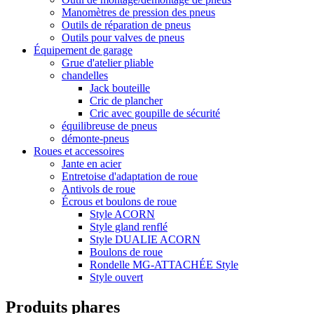
Manomètres de pression des pneus
Outils de réparation de pneus
Outils pour valves de pneus
Équipement de garage
Grue d'atelier pliable
chandelles
Jack bouteille
Cric de plancher
Cric avec goupille de sécurité
équilibreuse de pneus
démonte-pneus
Roues et accessoires
Jante en acier
Entretoise d'adaptation de roue
Antivols de roue
Écrous et boulons de roue
Style ACORN
Style gland renflé
Style DUALIE ACORN
Boulons de roue
Rondelle MG-ATTACHÉE Style
Style ouvert
Produits phares