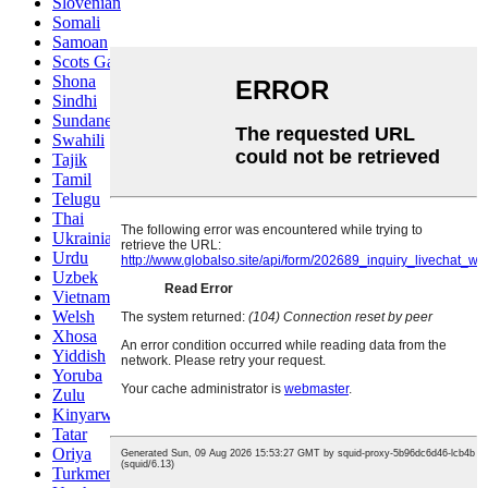
Slovenian
Somali
Samoan
Scots Gaelic
Shona
Sindhi
Sundanese
Swahili
Tajik
Tamil
Telugu
Thai
Ukrainian
Urdu
Uzbek
Vietnamese
Welsh
Xhosa
Yiddish
Yoruba
Zulu
Kinyarwanda
Tatar
Oriya
Turkmen