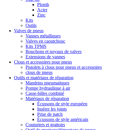
Plomb
Acier
Zinc
Kits
Outils
Valves de pneus
Vannes métalliques
Valves en caoutchouc
Kits TPMS
Bouchons et noyaux de valves
Extensions de vannes
Clous et accessoires pour pneus
Pistolets à clous pour pneus et accessoires
clous de pneus
Outils et matériaux de réparation
Mandrins pneumatiques
Pompe hydraulique à air
Casse-billes combiné
Matériaux de réparation
Écussons de style européen
Insérer les joints
Prise de patch
Écussons de style américain
Couturiers et grattoirs
Outil de montage/démontage de pneus