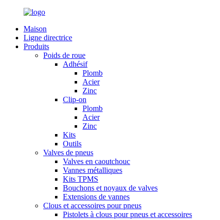
Maison
Ligne directrice
Produits
Poids de roue
Adhésif
Plomb
Acier
Zinc
Clip-on
Plomb
Acier
Zinc
Kits
Outils
Valves de pneus
Valves en caoutchouc
Vannes métalliques
Kits TPMS
Bouchons et noyaux de valves
Extensions de vannes
Clous et accessoires pour pneus
Pistolets à clous pour pneus et accessoires