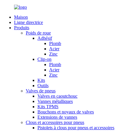
Maison
Ligne directrice
Produits
Poids de roue
Adhésif
Plomb
Acier
Zinc
Clip-on
Plomb
Acier
Zinc
Kits
Outils
Valves de pneus
Valves en caoutchouc
Vannes métalliques
Kits TPMS
Bouchons et noyaux de valves
Extensions de vannes
Clous et accessoires pour pneus
Pistolets à clous pour pneus et accessoires