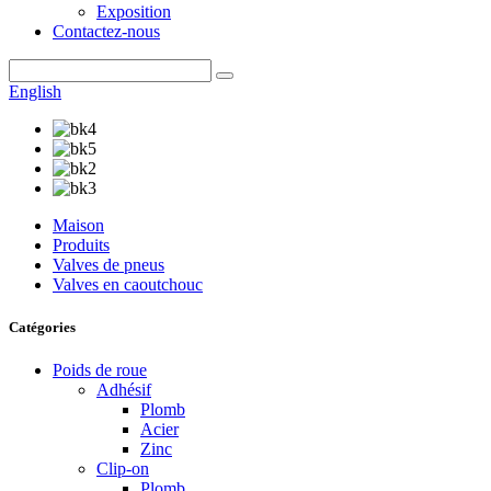
Exposition
Contactez-nous
English
Maison
Produits
Valves de pneus
Valves en caoutchouc
Catégories
Poids de roue
Adhésif
Plomb
Acier
Zinc
Clip-on
Plomb