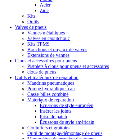
Acier
Zinc
Kits
Outils
Valves de pneus
Vannes métalliques
Valves en caoutchouc
Kits TPMS
Bouchons et noyaux de valves
Extensions de vannes
Clous et accessoires pour pneus
Pistolets à clous pour pneus et accessoires
clous de pneus
Outils et matériaux de réparation
Mandrins pneumatiques
Pompe hydraulique à air
Casse-billes combiné
Matériaux de réparation
Écussons de style européen
Insérer les joints
Prise de patch
Écussons de style américain
Couturiers et grattoirs
Outil de montage/démontage de pneus
Manomètres de pression des pneus