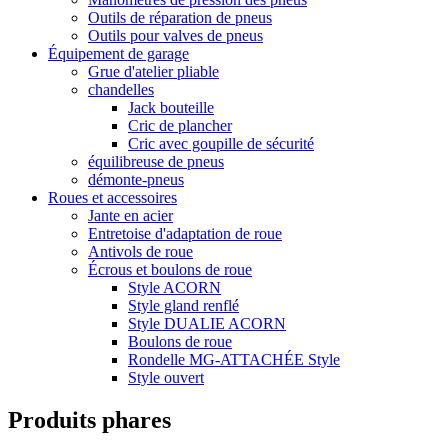
Outils de réparation de pneus
Outils pour valves de pneus
Équipement de garage
Grue d'atelier pliable
chandelles
Jack bouteille
Cric de plancher
Cric avec goupille de sécurité
équilibreuse de pneus
démonte-pneus
Roues et accessoires
Jante en acier
Entretoise d'adaptation de roue
Antivols de roue
Écrous et boulons de roue
Style ACORN
Style gland renflé
Style DUALIE ACORN
Boulons de roue
Rondelle MG-ATTACHÉE Style
Style ouvert
Produits phares