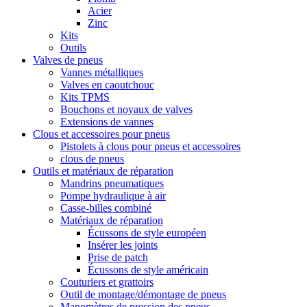
Acier
Zinc
Kits
Outils
Valves de pneus
Vannes métalliques
Valves en caoutchouc
Kits TPMS
Bouchons et noyaux de valves
Extensions de vannes
Clous et accessoires pour pneus
Pistolets à clous pour pneus et accessoires
clous de pneus
Outils et matériaux de réparation
Mandrins pneumatiques
Pompe hydraulique à air
Casse-billes combiné
Matériaux de réparation
Écussons de style européen
Insérer les joints
Prise de patch
Écussons de style américain
Couturiers et grattoirs
Outil de montage/démontage de pneus
Manomètres de pression des pneus