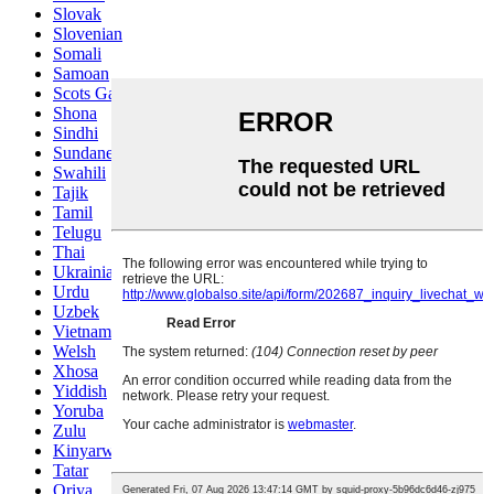
Slovak
Slovenian
Somali
Samoan
Scots Gaelic
Shona
Sindhi
Sundanese
Swahili
Tajik
Tamil
Telugu
Thai
Ukrainian
Urdu
Uzbek
Vietnamese
Welsh
Xhosa
Yiddish
Yoruba
Zulu
Kinyarwanda
Tatar
Oriya