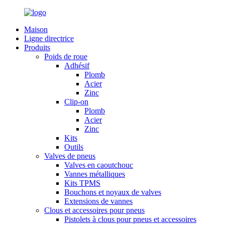
Maison
Ligne directrice
Produits
Poids de roue
Adhésif
Plomb
Acier
Zinc
Clip-on
Plomb
Acier
Zinc
Kits
Outils
Valves de pneus
Valves en caoutchouc
Vannes métalliques
Kits TPMS
Bouchons et noyaux de valves
Extensions de vannes
Clous et accessoires pour pneus
Pistolets à clous pour pneus et accessoires