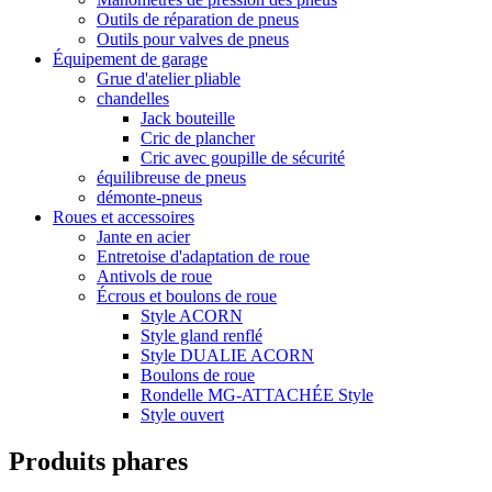
Outils de réparation de pneus
Outils pour valves de pneus
Équipement de garage
Grue d'atelier pliable
chandelles
Jack bouteille
Cric de plancher
Cric avec goupille de sécurité
équilibreuse de pneus
démonte-pneus
Roues et accessoires
Jante en acier
Entretoise d'adaptation de roue
Antivols de roue
Écrous et boulons de roue
Style ACORN
Style gland renflé
Style DUALIE ACORN
Boulons de roue
Rondelle MG-ATTACHÉE Style
Style ouvert
Produits phares