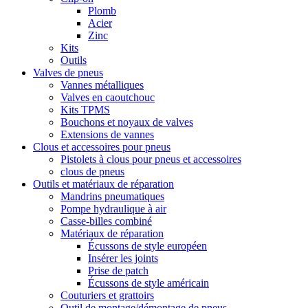
Plomb
Acier
Zinc
Kits
Outils
Valves de pneus
Vannes métalliques
Valves en caoutchouc
Kits TPMS
Bouchons et noyaux de valves
Extensions de vannes
Clous et accessoires pour pneus
Pistolets à clous pour pneus et accessoires
clous de pneus
Outils et matériaux de réparation
Mandrins pneumatiques
Pompe hydraulique à air
Casse-billes combiné
Matériaux de réparation
Écussons de style européen
Insérer les joints
Prise de patch
Écussons de style américain
Couturiers et grattoirs
Outil de montage/démontage de pneus