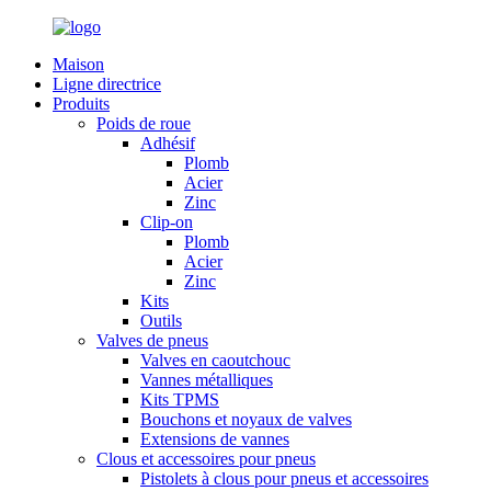
Maison
Ligne directrice
Produits
Poids de roue
Adhésif
Plomb
Acier
Zinc
Clip-on
Plomb
Acier
Zinc
Kits
Outils
Valves de pneus
Valves en caoutchouc
Vannes métalliques
Kits TPMS
Bouchons et noyaux de valves
Extensions de vannes
Clous et accessoires pour pneus
Pistolets à clous pour pneus et accessoires