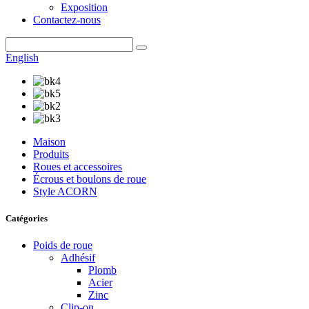
Exposition
Contactez-nous
English
Maison
Produits
Roues et accessoires
Écrous et boulons de roue
Style ACORN
Catégories
Poids de roue
Adhésif
Plomb
Acier
Zinc
Clip-on