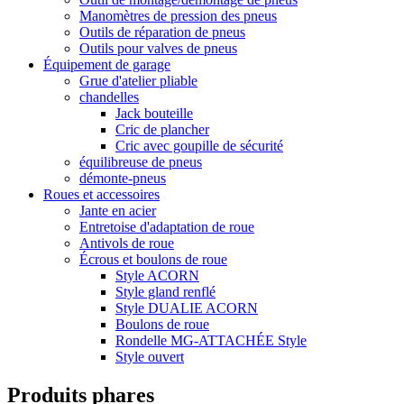
Manomètres de pression des pneus
Outils de réparation de pneus
Outils pour valves de pneus
Équipement de garage
Grue d'atelier pliable
chandelles
Jack bouteille
Cric de plancher
Cric avec goupille de sécurité
équilibreuse de pneus
démonte-pneus
Roues et accessoires
Jante en acier
Entretoise d'adaptation de roue
Antivols de roue
Écrous et boulons de roue
Style ACORN
Style gland renflé
Style DUALIE ACORN
Boulons de roue
Rondelle MG-ATTACHÉE Style
Style ouvert
Produits phares